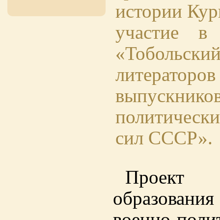
истории Кур
участие в 
«Тобольски
литерато
выпускни
политическ
сил СССР».
Проект 
образовани
военно-поли